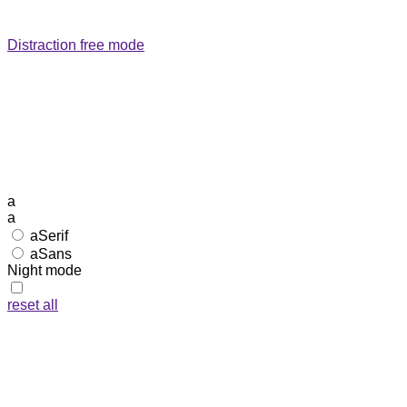
Distraction free mode
a
a
a
Serif
a
Sans
Night mode
reset all