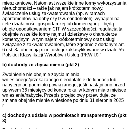
mieszkaniowe. Natomiast wszelkie inne formy wykorzystania
nieruchomości – takie jak najem krótkoterminowy,
świadczenie usług zakwaterowania (np. w ramach
apartamentów na doby czy tzw. condohoteli), wynajem na
cele działalności gospodarczej lub komercyjnej – będą
objęte opodatkowaniem CIT. W szczególności, regulacja ta
obejmie wszelkie formy najmu i dzierżawy o charakterze
komercyjnym, w tym najem krótkoterminowy oraz usługi
związane z zakwaterowaniem, które zgodnie z dodanym art.
6 ust. 8a obejmują m.in. usługi zaklasyfikowane w dziale 55
Polskiej Klasyfikacji Wyrobów i Usług (PKWiU).”
b) dochody ze zbycia mienia (pkt 2)
Zwolnienie nie obejmie zbycia mienia
wniesionego/przekazanego nieodpłatnie do fundacji lub
nabytego od podmiotu powiązanego, jeśli nastąpi ono przed
upływem 36 miesięcy od końca roku, w którym miało miejsce
wniesienie/nabycie. Przepis przejściowy przewiduje, że
zmiana obejmie mienie wniesione po dniu 31 sierpnia 2025
r.
c) dochody z udziału w podmiotach transparentnych (pkt
3)