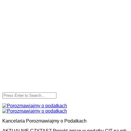
Skip
to
content
Kancelaria Porozmawiajmy o Podatkach
AKTUALNIE CZYTASZ
Projekt zmian w podatku CIT na rok