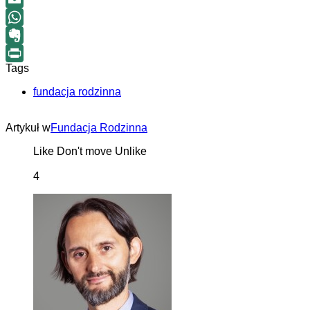
Email
WhatsApp
Evernote
Tags
Print
fundacja rodzinna
Artykuł w
Fundacja Rodzinna
Like
Don't move
Unlike
4