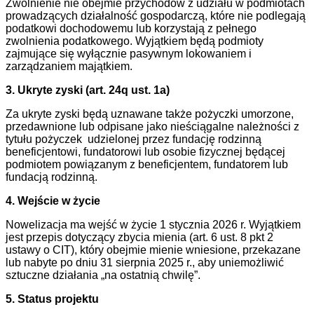
Zwolnienie nie obejmie przychodów z udziału w podmiotach
prowadzących działalność gospodarczą, które nie podlegają
podatkowi dochodowemu lub korzystają z pełnego
zwolnienia podatkowego. Wyjątkiem będą podmioty
zajmujące się wyłącznie pasywnym lokowaniem i
zarządzaniem majątkiem.
3. Ukryte zyski (art. 24q ust. 1a)
Za ukryte zyski będą uznawane także pożyczki umorzone,
przedawnione lub odpisane jako nieściągalne należności z
tytułu pożyczek udzielonej przez fundację rodzinną
beneficjentowi, fundatorowi lub osobie fizycznej będącej
podmiotem powiązanym z beneficjentem, fundatorem lub
fundacją rodzinną.
4. Wejście w życie
Nowelizacja ma wejść w życie 1 stycznia 2026 r. Wyjątkiem
jest przepis dotyczący zbycia mienia (art. 6 ust. 8 pkt 2
ustawy o CIT), który obejmie mienie wniesione, przekazane
lub nabyte po dniu 31 sierpnia 2025 r., aby uniemożliwić
sztuczne działania „na ostatnią chwilę”.
5. Status projektu