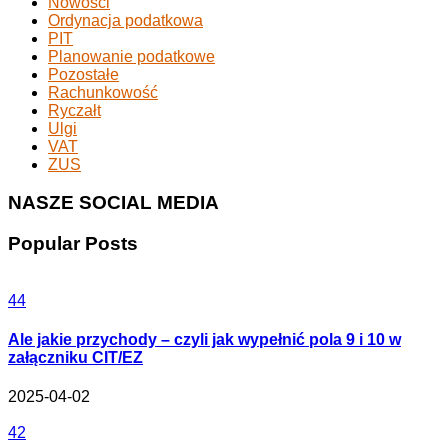
Nowości
Ordynacja podatkowa
PIT
Planowanie podatkowe
Pozostałe
Rachunkowość
Ryczałt
Ulgi
VAT
ZUS
NASZE SOCIAL MEDIA
Popular Posts
44
Ale jakie przychody – czyli jak wypełnić pola 9 i 10 w
załączniku CIT/EZ
2025-04-02
42