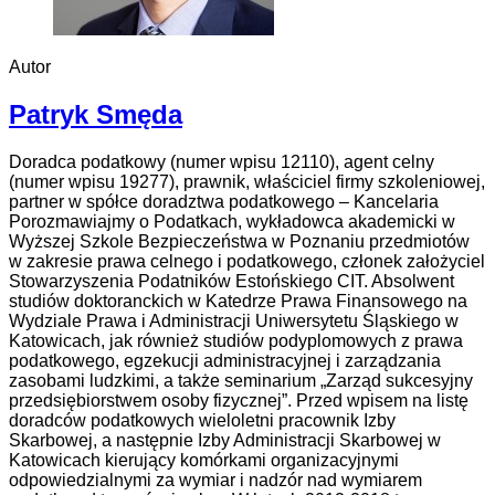
Autor
Patryk Smęda
Doradca podatkowy (numer wpisu 12110), agent celny
(numer wpisu 19277), prawnik, właściciel firmy szkoleniowej,
partner w spółce doradztwa podatkowego – Kancelaria
Porozmawiajmy o Podatkach, wykładowca akademicki w
Wyższej Szkole Bezpieczeństwa w Poznaniu przedmiotów
w zakresie prawa celnego i podatkowego, członek założyciel
Stowarzyszenia Podatników Estońskiego CIT. Absolwent
studiów doktoranckich w Katedrze Prawa Finansowego na
Wydziale Prawa i Administracji Uniwersytetu Śląskiego w
Katowicach, jak również studiów podyplomowych z prawa
podatkowego, egzekucji administracyjnej i zarządzania
zasobami ludzkimi, a także seminarium „Zarząd sukcesyjny
przedsiębiorstwem osoby fizycznej”. Przed wpisem na listę
doradców podatkowych wieloletni pracownik Izby
Skarbowej, a następnie Izby Administracji Skarbowej w
Katowicach kierujący komórkami organizacyjnymi
odpowiedzialnymi za wymiar i nadzór nad wymiarem